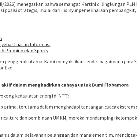
pril/2026) menegaskan bahwa semangat Kartini di lingkungan PL
i posisi strategis, mulai dari insinyur pemeliharaan pembangkit
n
nyebar Luasan Informasi
bih Premium dan Sporty
h penggerak utama. Kami menyaksikan sendiri bagaimana para Sr
ar Eko.
at aktif dalam menghadirkan cahaya untuk Bumi Flobamora
nyokong kedaulatan energi di NTT:
tap prima, terutama dalam menghadapi tantangan cuaca ekstrem d
 Agriculture dan pembinaan UMKM, mereka mendampingi kelompok
is dalam pelayanan pelanggan dan manajemen tim, menciptakan l