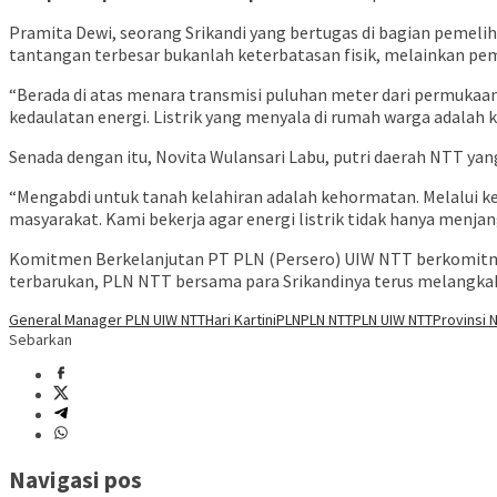
Pramita Dewi, seorang Srikandi yang bertugas di bagian pemelih
tantangan terbesar bukanlah keterbatasan fisik, melainkan p
“Berada di atas menara transmisi puluhan meter dari permuka
kedaulatan energi. Listrik yang menyala di rumah warga adalah 
Senada dengan itu, Novita Wulansari Labu, putri daerah NTT yan
“Mengabdi untuk tanah kelahiran adalah kehormatan. Melalui ke
masyarakat. Kami bekerja agar energi listrik tidak hanya men
Komitmen Berkelanjutan PT PLN (Persero) UIW NTT berkomitmen 
terbarukan, PLN NTT bersama para Srikandinya terus melangka
General Manager PLN UIW NTT
Hari Kartini
PLN
PLN NTT
PLN UIW NTT
Provinsi 
Sebarkan
Navigasi pos