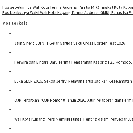
Pos sebelumnya
Wali Kota Terima Audiensi Panitia MTQ Tingkat Kota Kupa
Pos berikutnya
Wakil Wali Kota Kupang Terima Audiensi GMNI, Bahas Isu 
Pos terkait
Jalin Sinergi, BI NTT Gelar Garuda Sakti Cross Border Fest 2026
Perwira dan Bintara Baru Terima Pengarahan Kasbrigif 21/Komodo,
Buka SLCN 2026, Sekda Jeffry: Nelayan Harus Jadikan Keselamatan 
OJK Terbitkan POJK Nomor 8 Tahun 2026, Atur Pelaporan dan Permint
Wali Kota Kupang: Pers Memiliki Fungsi Penting dalam Penyebar Lu