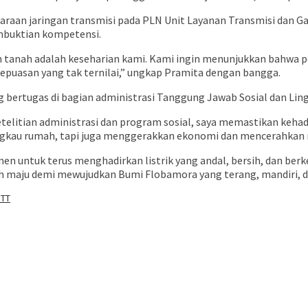
araan jaringan transmisi pada PLN Unit Layanan Transmisi dan Gar
embuktian kompetensi.
an tanah adalah keseharian kami. Kami ingin menunjukkan bahw
kepuasan yang tak ternilai,” ungkap Pramita dengan bangga.
g bertugas di bagian administrasi Tanggung Jawab Sosial dan Ling
telitian administrasi dan program sosial, saya memastikan keha
jangkau rumah, tapi juga menggerakkan ekonomi dan mencerahkan
untuk terus menghadirkan listrik yang andal, bersih, dan berk
h maju demi mewujudkan Bumi Flobamora yang terang, mandiri, d
NTT