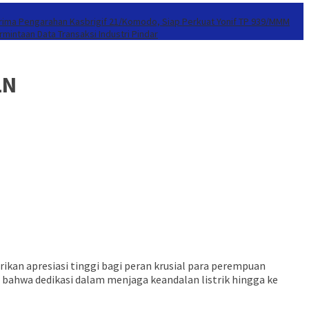
erima Pengarahan Kasbrigif 21/Komodo, Siap Perkuat Yonif TP 939/MMM
mintaan Data Transaksi Industri Pindar
LN
kan apresiasi tinggi bagi peran krusial para perempuan
 bahwa dedikasi dalam menjaga keandalan listrik hingga ke