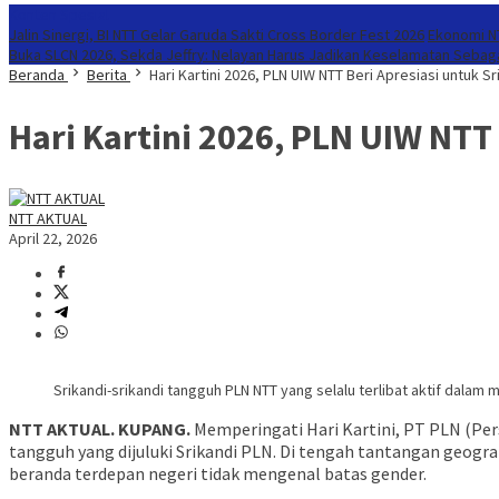
Konten Spesial
Jalin Sinergi, BI NTT Gelar Garuda Sakti Cross Border Fest 2026
Ekonomi NT
Buka SLCN 2026, Sekda Jeffry: Nelayan Harus Jadikan Keselamatan Sebaga
Beranda
Berita
Hari Kartini 2026, PLN UIW NTT Beri Apresiasi untuk Sr
Hari Kartini 2026, PLN UIW NTT
NTT AKTUAL
April 22, 2026
Srikandi-srikandi tangguh PLN NTT yang selalu terlibat aktif dala
NTT AKTUAL. KUPANG.
Memperingati Hari Kartini, PT PLN (Per
tangguh yang dijuluki Srikandi PLN. Di tengah tantangan geogr
beranda terdepan negeri tidak mengenal batas gender.