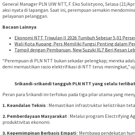
General Manager PLN UIW NTT, F. Eko Sulistyono, Selasa (21/A
aksi nyata di lapangan. Saat ini, perempuan semakin mendominas
pelayanan pelanggan.
Bacaan Lainnya
Ekonomi NTT Triwulan II 2026 Tumbuh Sebesar 5,01 Perse
Wali Kota Kupang: Pers Memiliki Fungsi Penting dalam Pe
Tampil dengan Pembaruan, New Suzuki XL7 Beri Kesan Le
“Perempuan di PLN NTT bukan sekadar pelengkap; mereka adala
demi memastikan rasio elektrifikasi di NTT terus meningkat,” uj
Srikandi-srikandi tangguh PLN NTT yang selalu terlib
Peran para Srikandi ini terfokus pada tiga pilar utama yang me
1. Keandalan Teknis
: Memastikan infrastruktur kelistrikan te
2. Pemberdayaan Masyarakat
: Melalui program Electrifying
produktivitas ekonomi.
3. Kepemimpinan Berbasis Empati
: Membawa pendekatan human