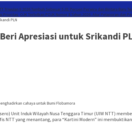
T Triwulan II 2026 Tumbuh Sebesar 5,01 Persen
Perwira dan Bintara Baru T
i Prioritas
OJK Terbitkan POJK Nomor 8 Tahun 2026, Atur Pelaporan dan Per
ikandi PLN
 Beri Apresiasi untuk Srikandi P
m menghadirkan cahaya untuk Bumi Flobamora
sero) Unit Induk Wilayah Nusa Tenggara Timur (UIW NTT) memberi
afis NTT yang menantang, para “Kartini Modern” ini membuktikan