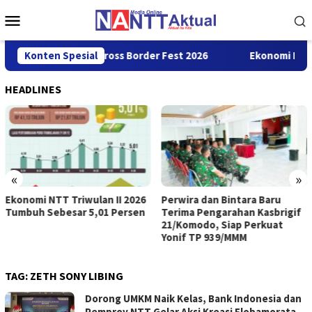
Loncat
Menu
ke
Mobile
konten
Garuda Sakti Cross Border Fest 2026
Konten Spesial
Ekonomi NTT Triwulan
HEADLINES
«
»
Ekonomi NTT Triwulan II 2026
Perwira dan Bintara Baru
Tumbuh Sebesar 5,01 Persen
Terima Pengarahan Kasbrigif
21/Komodo, Siap Perkuat
Yonif TP 939/MMM
TAG:
ZETH SONY LIBING
Dorong UMKM Naik Kelas, Bank Indonesia dan
Pemprov NTT Gelar Aksi Kreasi Flobamorata