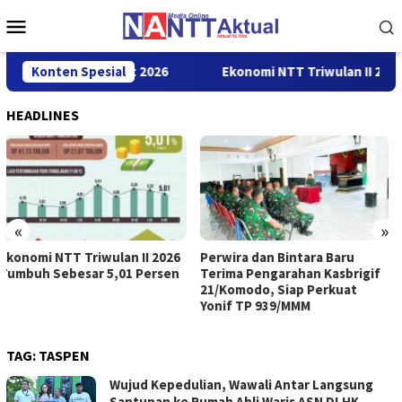
Loncat
Menu
ke
Mobile
konten
s Border Fest 2026
Konten Spesial
Ekonomi NTT Triwulan II 2026 Tumbuh 
HEADLINES
«
»
Perwira dan Bintara Baru
Buka SLCN 2026, Sekda Jeffry:
Terima Pengarahan Kasbrigif
Nelayan Harus Jadikan
21/Komodo, Siap Perkuat
Keselamatan Sebagai
Yonif TP 939/MMM
Prioritas
TAG:
TASPEN
Wujud Kepedulian, Wawali Antar Langsung
Santunan ke Rumah Ahli Waris ASN DLHK