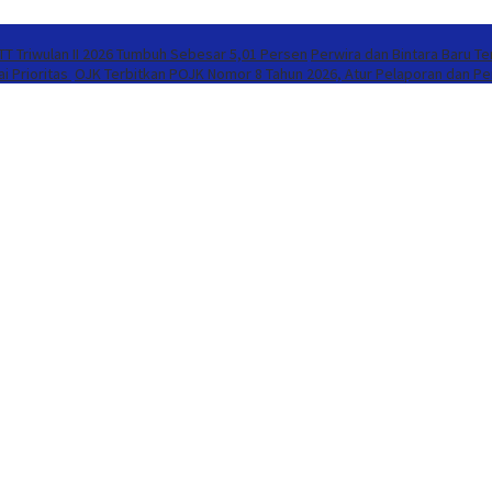
T Triwulan II 2026 Tumbuh Sebesar 5,01 Persen
Perwira dan Bintara Baru T
i Prioritas
OJK Terbitkan POJK Nomor 8 Tahun 2026, Atur Pelaporan dan Per