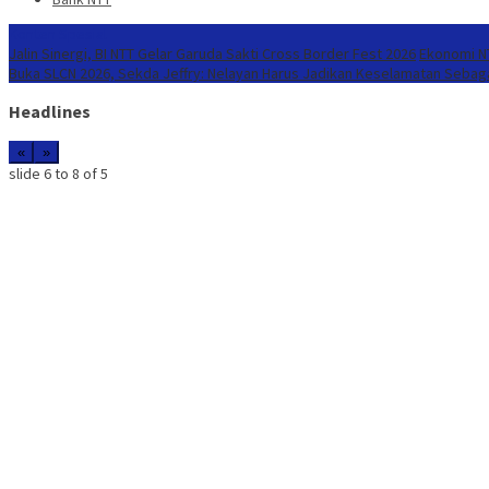
Konten Spesial
Jalin Sinergi, BI NTT Gelar Garuda Sakti Cross Border Fest 2026
Ekonomi NT
Buka SLCN 2026, Sekda Jeffry: Nelayan Harus Jadikan Keselamatan Sebaga
Headlines
«
»
slide
7 to 9
of 5