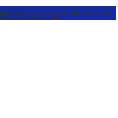
erima Pengarahan Kasbrigif 21/Komodo, Siap Perkuat Yonif TP 939/MMM
mintaan Data Transaksi Industri Pindar