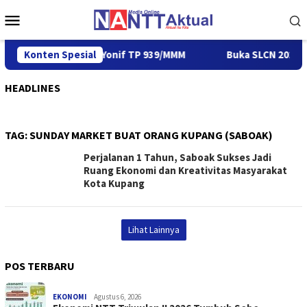
Loncat
Menu
ke
Mobile
konten
Siap Perkuat Yonif TP 939/MMM
Konten Spesial
Buka SLCN 2026, Sekda Je
HEADLINES
TAG:
SUNDAY MARKET BUAT ORANG KUPANG (SABOAK)
Perjalanan 1 Tahun, Saboak Sukses Jadi
Ruang Ekonomi dan Kreativitas Masyarakat
Kota Kupang
Lihat Lainnya
POS TERBARU
EKONOMI
Agustus 6, 2026