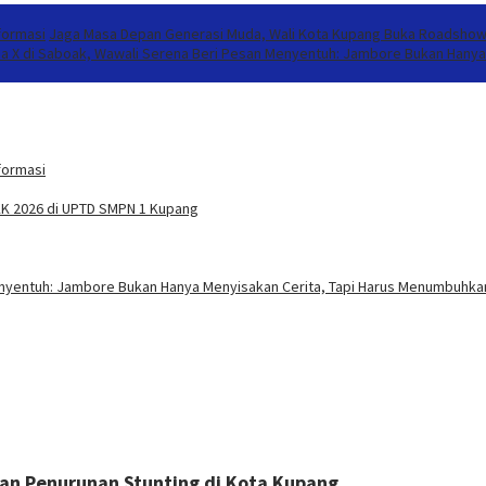
formasi
Jaga Masa Depan Generasi Muda, Wali Kota Kupang Buka Roadshow
a X di Saboak, Wawali Serena Beri Pesan Menyentuh: Jambore Bukan Hanya 
formasi
K 2026 di UPTD SMPN 1 Kupang
nyentuh: Jambore Bukan Hanya Menyisakan Cerita, Tapi Harus Menumbuhkan
atan Penurunan Stunting di Kota Kupang