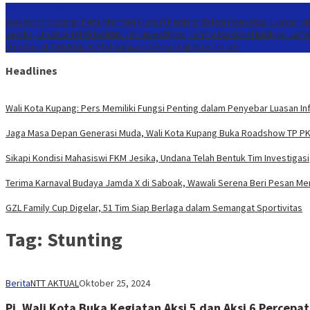
Konten Spesial
Wali Kota Kupang: Pers Memiliki Fungsi Penting dalam Penyebar Luasan In
Jesika, Undana Telah Bentuk Tim Investigasi
Terima Karnaval Budaya Jamd
Digelar, 51 Tim Siap Berlaga dalam Semangat Sportivitas
Headlines
Wali Kota Kupang: Pers Memiliki Fungsi Penting dalam Penyebar Luasan In
Jaga Masa Depan Generasi Muda, Wali Kota Kupang Buka Roadshow TP PK
Sikapi Kondisi Mahasiswi FKM Jesika, Undana Telah Bentuk Tim Investigasi
Terima Karnaval Budaya Jamda X di Saboak, Wawali Serena Beri Pesan Me
GZL Family Cup Digelar, 51 Tim Siap Berlaga dalam Semangat Sportivitas
Tag:
Stunting
Berita
NTT AKTUAL
Oktober 25, 2024
Pj. Wali Kota Buka Kegiatan Aksi 5 dan Aksi 6 Percep