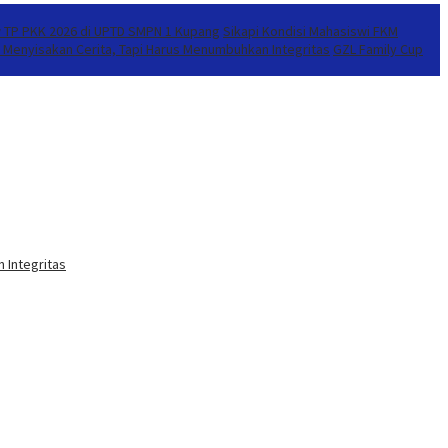
 TP PKK 2026 di UPTD SMPN 1 Kupang
Sikapi Kondisi Mahasiswi FKM
Menyisakan Cerita, Tapi Harus Menumbuhkan Integritas
GZL Family Cup
 Integritas