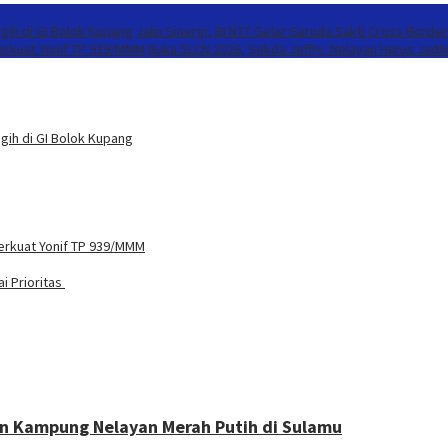
gih di GI Bolok Kupang
Jalin Sinergi, BI NTT Gelar Garuda Sakti Cross Borde
Perkuat Yonif TP 939/MMM
Buka SLCN 2026, Sekda Jeffry: Nelayan Harus Jadi
gih di GI Bolok Kupang
Perkuat Yonif TP 939/MMM
i Prioritas
n Kampung Nelayan Merah Putih di Sulamu