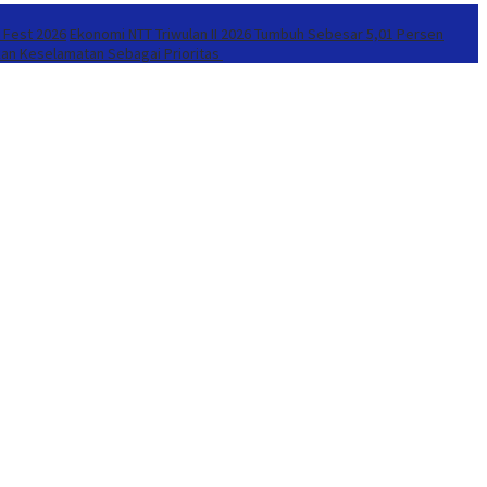
r Fest 2026
Ekonomi NTT Triwulan II 2026 Tumbuh Sebesar 5,01 Persen
kan Keselamatan Sebagai Prioritas