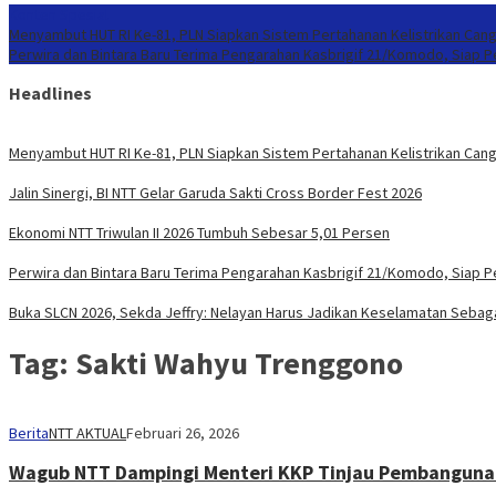
Konten Spesial
Menyambut HUT RI Ke-81, PLN Siapkan Sistem Pertahanan Kelistrikan Cang
Perwira dan Bintara Baru Terima Pengarahan Kasbrigif 21/Komodo, Siap 
Headlines
Menyambut HUT RI Ke-81, PLN Siapkan Sistem Pertahanan Kelistrikan Cang
Jalin Sinergi, BI NTT Gelar Garuda Sakti Cross Border Fest 2026
Ekonomi NTT Triwulan II 2026 Tumbuh Sebesar 5,01 Persen
Perwira dan Bintara Baru Terima Pengarahan Kasbrigif 21/Komodo, Siap 
Buka SLCN 2026, Sekda Jeffry: Nelayan Harus Jadikan Keselamatan Sebaga
Tag:
Sakti Wahyu Trenggono
Berita
NTT AKTUAL
Februari 26, 2026
Wagub NTT Dampingi Menteri KKP Tinjau Pembanguna