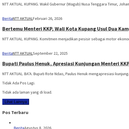
NTT AKTUAL. KUPANG. Wakil Gubernur (Wagub) Nusa Tenggara Timur, Joha
Berita
NTT AKTUAL
Februari 26, 2026
Bertemu Menteri KKP, Wali Kota Kupang Usul Dua Ka
NTT AKTUAL. KUPANG. Komitmen menjadikan pesisir sebagai motor ekonomi
Berita
NTT AKTUAL
September 22, 2025
Bupati Paulus Henuk, Apresiasi Kunjungan Menteri KK
NTT AKTUAL. BA’A. Bupati Rote Ndao, Paulus Henuk mengapresiasi kunjunga
Tidak Ada Pos Lagi.
Tidak ada laman yang di load.
Lihat Lainnya
Pos Terbaru
Berita
Agustus 8, 2026