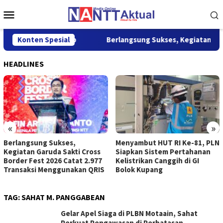
Loncat
Menu
ke
Mobile
konten
nyataan Sikap
Konten Spesial
Berlangsung Sukses, Kegiatan Garuda Sakti
HEADLINES
«
»
Berlangsung Sukses,
Menyambut HUT RI Ke-81, PLN
Kegiatan Garuda Sakti Cross
Siapkan Sistem Pertahanan
Border Fest 2026 Catat 2.977
Kelistrikan Canggih di GI
Transaksi Menggunakan QRIS
Bolok Kupang
TAG:
SAHAT M. PANGGABEAN
Gelar Apel Siaga di PLBN Motaain, Sahat
Perkuat Pengawasan di Perbatasan