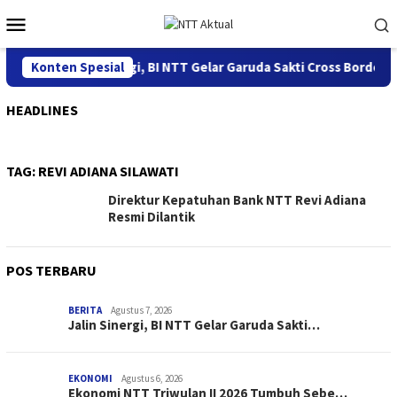
Loncat
Menu
ke
Mobile
konten
Konten Spesial
Jalin Sinergi, BI NTT Gelar Garuda Sakti Cross Border F
HEADLINES
TAG:
REVI ADIANA SILAWATI
Direktur Kepatuhan Bank NTT Revi Adiana
Resmi Dilantik
POS TERBARU
BERITA
Agustus 7, 2026
Jalin Sinergi, BI NTT Gelar Garuda Sakti…
EKONOMI
Agustus 6, 2026
Ekonomi NTT Triwulan II 2026 Tumbuh Sebe…