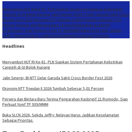
Konten Spesial
Menyambut HUT RI Ke-81, PLN Siapkan Sistem Pertahanan Kelistrikan
Canggih di GI Bolok Kupang
Jalin Sinergi, BI NTT Gelar Garuda Sakti Cross
Border Fest 2026
Ekonomi NTT Triwulan II 2026 Tumbuh Sebesar 5,01
Persen
Perwira dan Bintara Baru Terima Pengarahan Kasbrigif
21/Komodo, Siap Perkuat Yonif TP 939/MMM
Buka SLCN 2026, Sekda
Jeffry: Nelayan Harus Jadikan Keselamatan Sebagai Prioritas
Headlines
Menyambut HUT RI Ke-81, PLN Siapkan Sistem Pertahanan Kelistrikan
Canggih di GI Bolok Kupang
Jalin Sinergi, BI NTT Gelar Garuda Sakti Cross Border Fest 2026
Ekonomi NTT Triwulan II 2026 Tumbuh Sebesar 5,01 Persen
Perwira dan Bintara Baru Terima Pengarahan Kasbrigif 21/Komodo, Siap
Perkuat Yonif TP 939/MMM
Buka SLCN 2026, Sekda Jeffry: Nelayan Harus Jadikan Keselamatan
Sebagai Prioritas