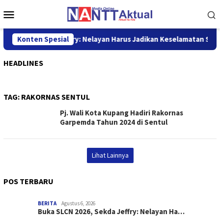
Loncat
Menu
ke
Mobile
konten
LCN 2026, Sekda Jeffry: Nelayan Harus Jadikan Keselamatan Sebag
Konten Spesial
HEADLINES
TAG:
RAKORNAS SENTUL
Pj. Wali Kota Kupang Hadiri Rakornas
Garpemda Tahun 2024 di Sentul
Lihat Lainnya
POS TERBARU
BERITA
Agustus 6, 2026
Buka SLCN 2026, Sekda Jeffry: Nelayan Ha…