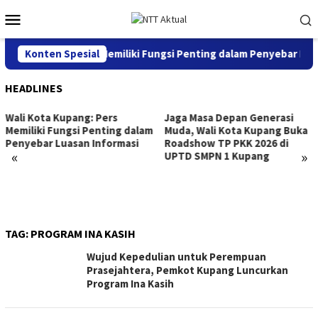
Loncat
Menu
ke
Mobile
konten
 Kota Kupang: Pers Memiliki Fungsi Penting dalam Penyebar Luas
Konten Spesial
HEADLINES
Wali Kota Kupang: Pers
Jaga Masa Depan Generasi
Memiliki Fungsi Penting dalam
Muda, Wali Kota Kupang Buka
Penyebar Luasan Informasi
Roadshow TP PKK 2026 di
«
»
UPTD SMPN 1 Kupang
TAG:
PROGRAM INA KASIH
Wujud Kepedulian untuk Perempuan
Prasejahtera, Pemkot Kupang Luncurkan
Program Ina Kasih