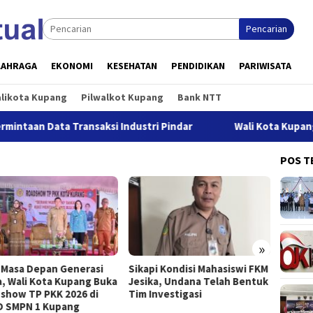
Pencarian
LAHRAGA
EKONOMI
KESEHATAN
PENDIDIKAN
PARIWISATA
alikota Kupang
Pilwalkot Kupang
Bank NTT
ta Transaksi Industri Pindar
Wali Kota Kupang: Pers Mem
POS T
»
 Masa Depan Generasi
Sikapi Kondisi Mahasiswi FKM
Buka S
, Wali Kota Kupang Buka
Jesika, Undana Telah Bentuk
Jeffry
show TP PKK 2026 di
Tim Investigasi
Kesel
 SMPN 1 Kupang
Priori