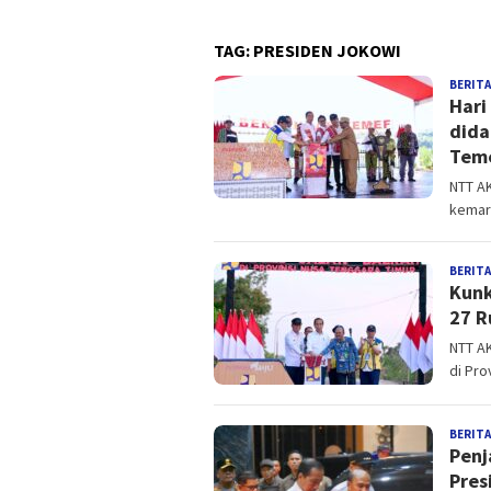
TAG:
PRESIDEN JOKOWI
BERITA
Hari
dida
Tem
NTT A
kemari
BERITA
Kunk
27 R
NTT AK
di Pro
BERITA
Penj
Pres