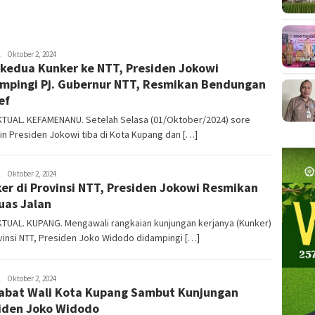
NTT
Oktober 2, 2024
 kedua Kunker ke NTT, Presiden Jokowi
AKTUAL
mpingi Pj. Gubernur NTT, Resmikan Bendungan
ef
KTUAL. KEFAMENANU. Setelah Selasa (01/Oktober/2024) sore
n Presiden Jokowi tiba di Kota Kupang dan […]
NTT
Oktober 2, 2024
er di Provinsi NTT, Presiden Jokowi Resmikan
AKTUAL
uas Jalan
TUAL. KUPANG. Mengawali rangkaian kunjungan kerjanya (Kunker)
vinsi NTT, Presiden Joko Widodo didampingi […]
NTT
Oktober 2, 2024
abat Wali Kota Kupang Sambut Kunjungan
AKTUAL
iden Joko Widodo