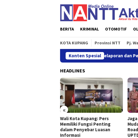
Loncat
ke
konten
BERITA
KRIMINAL
OTOMOTIF
O
KOTA KUPANG
Provinsi NTT
Pj. W
tkan POJK Nomor 8 Tahun 2026, Atur Pelaporan dan Permintaan Da
Konten Spesial
HEADLINES
«
 Terbitkan POJK Nomor 8
Wali Kota Kupang: Pers
Jaga
un 2026, Atur Pelaporan
Memiliki Fungsi Penting
Muda
 Permintaan Data
dalam Penyebar Luasan
Road
nsaksi Industri Pindar
Informasi
UPTD