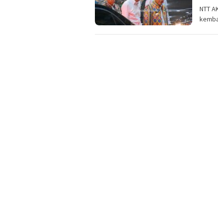
NTT AK
kembal