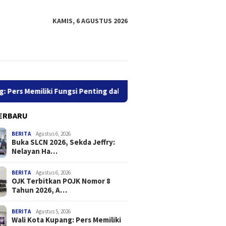
KAMIS, 6 AGUSTUS 2026
iliki Fungsi Penting dalam Penyebar Luasan Informasi
Ja
ERBARU
BERITA
Agustus 6, 2026
Buka SLCN 2026, Sekda Jeffry:
Nelayan Ha…
BERITA
Agustus 6, 2026
OJK Terbitkan POJK Nomor 8
Tahun 2026, A…
LCN 2026, Sekda
OJK Terbitkan POJK Nomor 8
Wali Ko
: Nelayan Harus Jadikan
Tahun 2026, Atur Pelaporan
Memilik
amatan Sebagai
dan Permintaan Data
dalam P
BERITA
Agustus 5, 2026
Wali Kota Kupang: Pers Memiliki
tas
Transaksi Industri Pindar
Informa