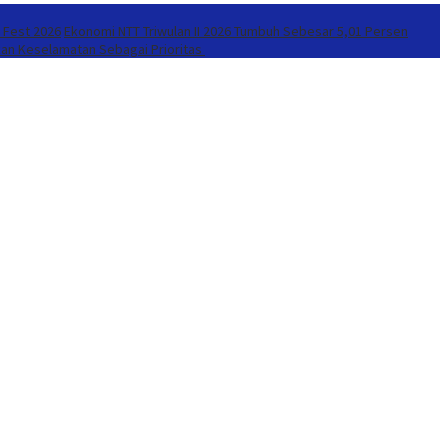
r Fest 2026
Ekonomi NTT Triwulan II 2026 Tumbuh Sebesar 5,01 Persen
kan Keselamatan Sebagai Prioritas