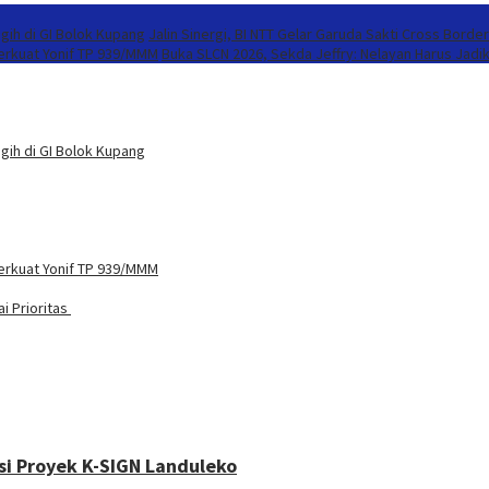
gih di GI Bolok Kupang
Jalin Sinergi, BI NTT Gelar Garuda Sakti Cross Borde
Perkuat Yonif TP 939/MMM
Buka SLCN 2026, Sekda Jeffry: Nelayan Harus Jadi
gih di GI Bolok Kupang
Perkuat Yonif TP 939/MMM
i Prioritas
si Proyek K-SIGN Landuleko