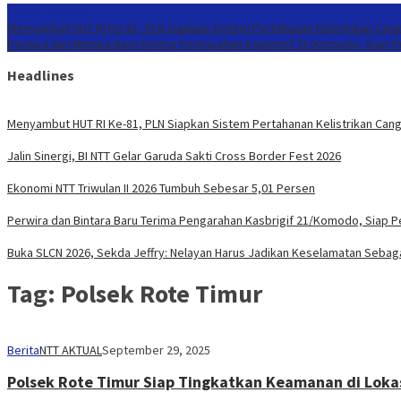
Konten Spesial
Menyambut HUT RI Ke-81, PLN Siapkan Sistem Pertahanan Kelistrikan Cang
Perwira dan Bintara Baru Terima Pengarahan Kasbrigif 21/Komodo, Siap 
Headlines
Menyambut HUT RI Ke-81, PLN Siapkan Sistem Pertahanan Kelistrikan Cang
Jalin Sinergi, BI NTT Gelar Garuda Sakti Cross Border Fest 2026
Ekonomi NTT Triwulan II 2026 Tumbuh Sebesar 5,01 Persen
Perwira dan Bintara Baru Terima Pengarahan Kasbrigif 21/Komodo, Siap 
Buka SLCN 2026, Sekda Jeffry: Nelayan Harus Jadikan Keselamatan Sebaga
Tag:
Polsek Rote Timur
Berita
NTT AKTUAL
September 29, 2025
Polsek Rote Timur Siap Tingkatkan Keamanan di Loka