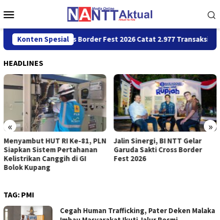
Loncat
Menu
ke
Mobile
konten
a Sakti Cross Border Fest 2026 Catat 2.977 Transaksi Menggunak
Konten Spesial
HEADLINES
«
»
Menyambut HUT RI Ke-81, PLN
Jalin Sinergi, BI NTT Gelar
Siapkan Sistem Pertahanan
Garuda Sakti Cross Border
Kelistrikan Canggih di GI
Fest 2026
Bolok Kupang
TAG:
PMI
Cegah Human Trafficking, Pater Deken Malaka
Imbau Masyarakat Ikuti Jalur Resmi