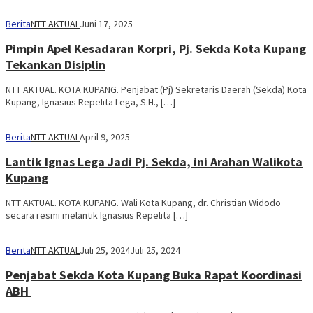
Berita
NTT AKTUAL
Juni 17, 2025
Pimpin Apel Kesadaran Korpri, Pj. Sekda Kota Kupang
Tekankan Disiplin
NTT AKTUAL. KOTA KUPANG. Penjabat (Pj) Sekretaris Daerah (Sekda) Kota
Kupang, Ignasius Repelita Lega, S.H., […]
Berita
NTT AKTUAL
April 9, 2025
Lantik Ignas Lega Jadi Pj. Sekda, ini Arahan Walikota
Kupang
NTT AKTUAL. KOTA KUPANG. Wali Kota Kupang, dr. Christian Widodo
secara resmi melantik Ignasius Repelita […]
Berita
NTT AKTUAL
Juli 25, 2024
Juli 25, 2024
Penjabat Sekda Kota Kupang Buka Rapat Koordinasi
ABH