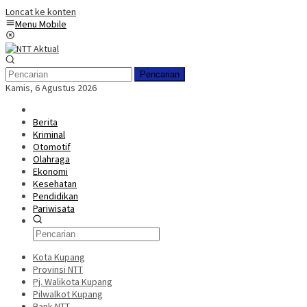
Loncat ke konten
Menu Mobile
Pencarian
Kamis, 6 Agustus 2026
Berita
Kriminal
Otomotif
Olahraga
Ekonomi
Kesehatan
Pendidikan
Pariwisata
Kota Kupang
Provinsi NTT
Pj. Walikota Kupang
Pilwalkot Kupang
Bank NTT