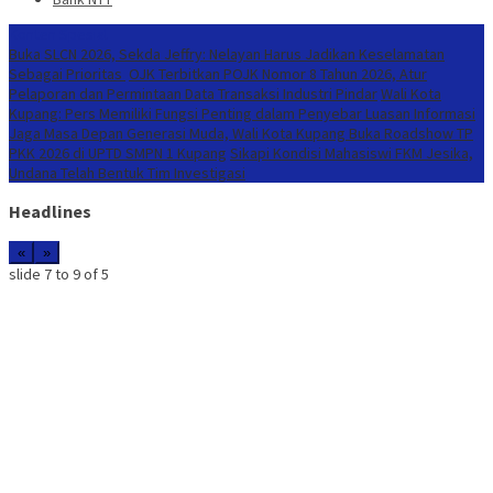
Konten Spesial
Buka SLCN 2026, Sekda Jeffry: Nelayan Harus Jadikan Keselamatan
Sebagai Prioritas
OJK Terbitkan POJK Nomor 8 Tahun 2026, Atur
Pelaporan dan Permintaan Data Transaksi Industri Pindar
Wali Kota
Kupang: Pers Memiliki Fungsi Penting dalam Penyebar Luasan Informasi
Jaga Masa Depan Generasi Muda, Wali Kota Kupang Buka Roadshow TP
PKK 2026 di UPTD SMPN 1 Kupang
Sikapi Kondisi Mahasiswi FKM Jesika,
Undana Telah Bentuk Tim Investigasi
Headlines
«
»
slide
7 to 9
of 5