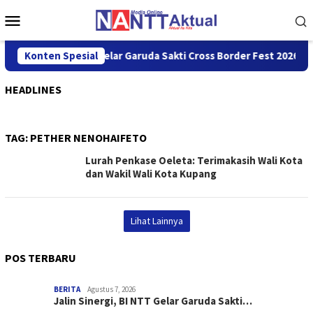
Loncat
Menu
ke
Mobile
konten
alin Sinergi, BI NTT Gelar Garuda Sakti Cross Border Fest 2026
Konten Spesial
HEADLINES
TAG:
PETHER NENOHAIFETO
Lurah Penkase Oeleta: Terimakasih Wali Kota
dan Wakil Wali Kota Kupang
Lihat Lainnya
POS TERBARU
BERITA
Agustus 7, 2026
Jalin Sinergi, BI NTT Gelar Garuda Sakti…