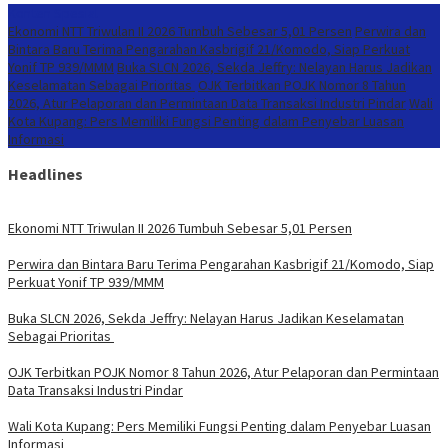
Konten Spesial
Ekonomi NTT Triwulan II 2026 Tumbuh Sebesar 5,01 Persen
Perwira dan
Bintara Baru Terima Pengarahan Kasbrigif 21/Komodo, Siap Perkuat
Yonif TP 939/MMM
Buka SLCN 2026, Sekda Jeffry: Nelayan Harus Jadikan
Keselamatan Sebagai Prioritas
OJK Terbitkan POJK Nomor 8 Tahun
2026, Atur Pelaporan dan Permintaan Data Transaksi Industri Pindar
Wali
Kota Kupang: Pers Memiliki Fungsi Penting dalam Penyebar Luasan
Informasi
Headlines
Ekonomi NTT Triwulan II 2026 Tumbuh Sebesar 5,01 Persen
Perwira dan Bintara Baru Terima Pengarahan Kasbrigif 21/Komodo, Siap
Perkuat Yonif TP 939/MMM
Buka SLCN 2026, Sekda Jeffry: Nelayan Harus Jadikan Keselamatan
Sebagai Prioritas
OJK Terbitkan POJK Nomor 8 Tahun 2026, Atur Pelaporan dan Permintaan
Data Transaksi Industri Pindar
Wali Kota Kupang: Pers Memiliki Fungsi Penting dalam Penyebar Luasan
Informasi