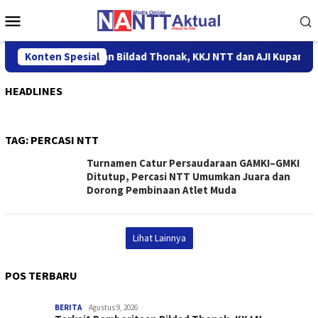
Loncat
Menu
ke
Mobile
konten
Terkait Pemberitaan Bildad Thonak, KKJ NTT dan AJI Kupang K
Konten Spesial
HEADLINES
TAG:
PERCASI NTT
Turnamen Catur Persaudaraan GAMKI–GMKI
Ditutup, Percasi NTT Umumkan Juara dan
Dorong Pembinaan Atlet Muda
Lihat Lainnya
POS TERBARU
BERITA
Agustus 9, 2026