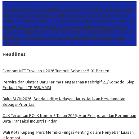
Konten Spesial
Ekonomi NTT Triwulan II 2026 Tumbuh Sebesar 5,01 Persen
Perwira dan
Bintara Baru Terima Pengarahan Kasbrigif 21/Komodo, Siap Perkuat
Yonif TP 939/MMM
Buka SLCN 2026, Sekda Jeffry: Nelayan Harus Jadikan
Keselamatan Sebagai Prioritas
OJK Terbitkan POJK Nomor 8 Tahun
2026, Atur Pelaporan dan Permintaan Data Transaksi Industri Pindar
Wali
Kota Kupang: Pers Memiliki Fungsi Penting dalam Penyebar Luasan
Informasi
Headlines
Ekonomi NTT Triwulan II 2026 Tumbuh Sebesar 5,01 Persen
Perwira dan Bintara Baru Terima Pengarahan Kasbrigif 21/Komodo, Siap
Perkuat Yonif TP 939/MMM
Buka SLCN 2026, Sekda Jeffry: Nelayan Harus Jadikan Keselamatan
Sebagai Prioritas
OJK Terbitkan POJK Nomor 8 Tahun 2026, Atur Pelaporan dan Permintaan
Data Transaksi Industri Pindar
Wali Kota Kupang: Pers Memiliki Fungsi Penting dalam Penyebar Luasan
Informasi