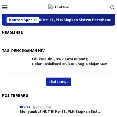
Loncat
Menu
ke
Mobile
konten
Menyambut HUT RI Ke-81, PLN Siapkan Sistem Pertahanan Keli
Konten Spesial
HEADLINES
TAG:
PENCEGAHAN HIV
Edukasi Dini, DWP Kota Kupang
Gelar Sosialisasi HIV/AIDS bagi Pelajar SMP
Lihat Lainnya
POS TERBARU
BERITA
Agustus 8, 2026
Menyambut HUT RI Ke-81, PLN Siapkan Sist…