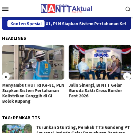
Loncat
Menu
ke
Mobile
konten
nyambut HUT RI Ke-81, PLN Siapkan Sistem Pertahanan Kelistrik
Konten Spesial
HEADLINES
«
»
Menyambut HUT RI Ke-81, PLN
Jalin Sinergi, BI NTT Gelar
Siapkan Sistem Pertahanan
Garuda Sakti Cross Border
Kelistrikan Canggih di GI
Fest 2026
Bolok Kupang
TAG:
PEMKAB TTS
Turunkan Stunting, Pemkab TTS Gandeng PT
Asuransi Jasindo Gelar Penyaluran Bantuan