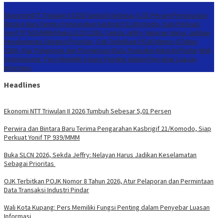
Konten Spesial
Ekonomi NTT Triwulan II 2026 Tumbuh Sebesar 5,01 Persen
Perwira dan
Bintara Baru Terima Pengarahan Kasbrigif 21/Komodo, Siap Perkuat
Yonif TP 939/MMM
Buka SLCN 2026, Sekda Jeffry: Nelayan Harus Jadikan
Keselamatan Sebagai Prioritas
OJK Terbitkan POJK Nomor 8 Tahun
2026, Atur Pelaporan dan Permintaan Data Transaksi Industri Pindar
Wali
Kota Kupang: Pers Memiliki Fungsi Penting dalam Penyebar Luasan
Informasi
Headlines
Ekonomi NTT Triwulan II 2026 Tumbuh Sebesar 5,01 Persen
Perwira dan Bintara Baru Terima Pengarahan Kasbrigif 21/Komodo, Siap
Perkuat Yonif TP 939/MMM
Buka SLCN 2026, Sekda Jeffry: Nelayan Harus Jadikan Keselamatan
Sebagai Prioritas
OJK Terbitkan POJK Nomor 8 Tahun 2026, Atur Pelaporan dan Permintaan
Data Transaksi Industri Pindar
Wali Kota Kupang: Pers Memiliki Fungsi Penting dalam Penyebar Luasan
Informasi