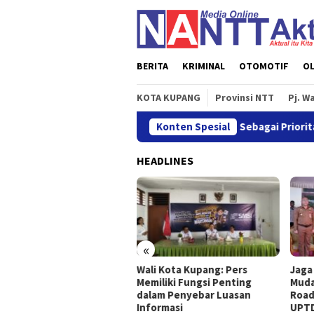
Loncat
ke
konten
BERITA
KRIMINAL
OTOMOTIF
O
KOTA KUPANG
Provinsi NTT
Pj. W
ry: Nelayan Harus Jadikan Keselamatan Sebagai Prioritas
Konten Spesial
HEADLINES
«
 Terbitkan POJK Nomor 8
Wali Kota Kupang: Pers
Jaga
un 2026, Atur Pelaporan
Memiliki Fungsi Penting
Muda
 Permintaan Data
dalam Penyebar Luasan
Road
nsaksi Industri Pindar
Informasi
UPTD