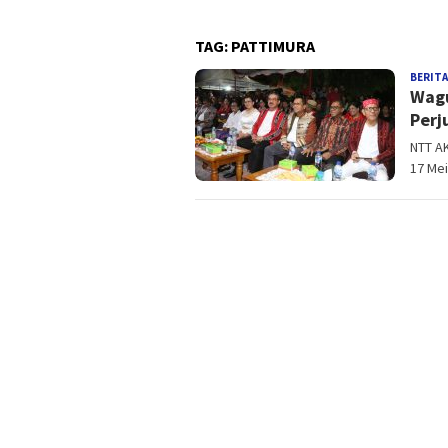
TAG:
PATTIMURA
BERITA
Wagu
Perj
NTT A
17 Me