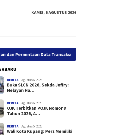
KAMIS, 6 AGUSTUS 2026
mintaan Data Transaksi Industri Pindar
Wali Kota Kupang
ERBARU
BERITA
Agustus 6, 2026
Buka SLCN 2026, Sekda Jeffry:
Nelayan Ha…
BERITA
Agustus 6, 2026
OJK Terbitkan POJK Nomor 8
Tahun 2026, A…
LCN 2026, Sekda
OJK Terbitkan POJK Nomor 8
Wali Ko
: Nelayan Harus Jadikan
Tahun 2026, Atur Pelaporan
Memilik
amatan Sebagai
dan Permintaan Data
dalam P
BERITA
Agustus 5, 2026
Wali Kota Kupang: Pers Memiliki
tas
Transaksi Industri Pindar
Informa