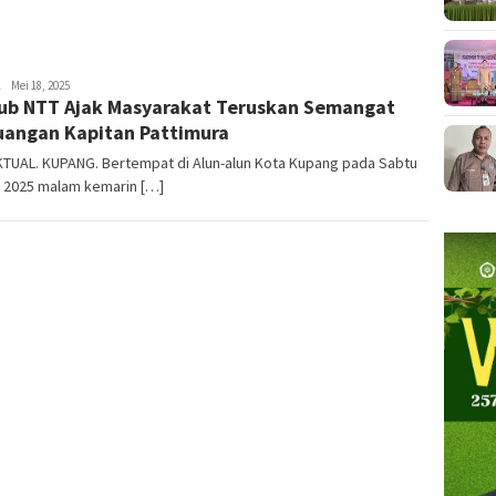
NTT
Mei 18, 2025
b NTT Ajak Masyarakat Teruskan Semangat
AKTUAL
uangan Kapitan Pattimura
KTUAL. KUPANG. Bertempat di Alun-alun Kota Kupang pada Sabtu
i 2025 malam kemarin […]