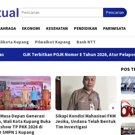
Pencarian
LAHRAGA
EKONOMI
KESEHATAN
PENDIDIKAN
PARIWISATA
alikota Kupang
Pilwalkot Kupang
Bank NTT
OJK Terbitkan POJK Nomor 8 Tahun 2026, Atur Pelaporan dan Per
POS T
»
 Masa Depan Generasi
Sikapi Kondisi Mahasiswi FKM
Buka S
, Wali Kota Kupang Buka
Jesika, Undana Telah Bentuk
Jeffry
show TP PKK 2026 di
Tim Investigasi
Kesel
 SMPN 1 Kupang
Priori