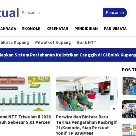
Pencarian
LAHRAGA
EKONOMI
KESEHATAN
PENDIDIKAN
PARIWISATA
alikota Kupang
Pilwalkot Kupang
Bank NTT
tem Pertahanan Kelistrikan Canggih di GI Bolok Kupang
POS T
»
omi NTT Triwulan II 2026
Perwira dan Bintara Baru
Buka S
uh Sebesar 5,01 Persen
Terima Pengarahan Kasbrigif
Jeffry
21/Komodo, Siap Perkuat
Kesel
Yonif TP 939/MMM
Priori