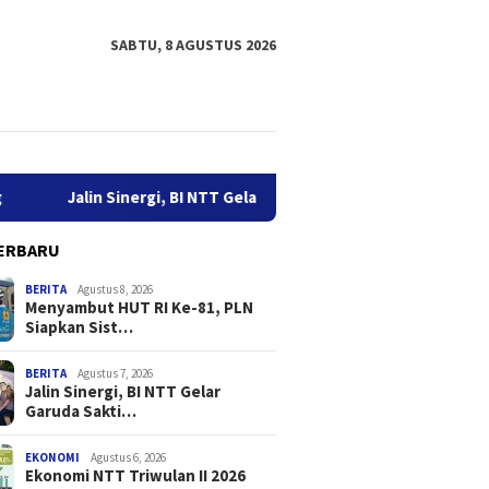
SABTU, 8 AGUSTUS 2026
Jalin Sinergi, BI NTT Gelar Garuda Sakti Cross Border Fest 2026
ERBARU
BERITA
Agustus 8, 2026
Menyambut HUT RI Ke-81, PLN
Siapkan Sist…
BERITA
Agustus 7, 2026
Jalin Sinergi, BI NTT Gelar
Garuda Sakti…
LCN 2026, Sekda
Menyambut HUT RI Ke-81,
Jalin Si
: Nelayan Harus Jadikan
PLN Siapkan Sistem
Garuda 
amatan Sebagai
Pertahanan Kelistrikan
Fest 20
EKONOMI
Agustus 6, 2026
Ekonomi NTT Triwulan II 2026
tas
Canggih di GI Bolok Kupang