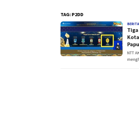
TAG:
P2DD
BERITA
Tiga
Kota
Pap
NTT AK
mengh