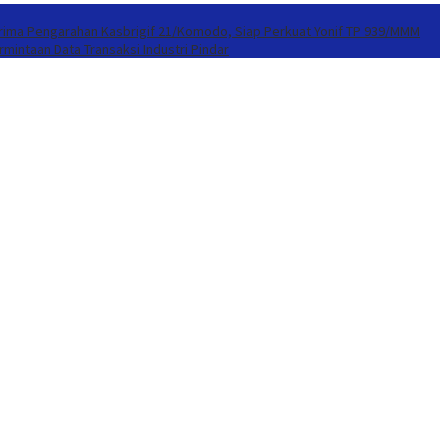
erima Pengarahan Kasbrigif 21/Komodo, Siap Perkuat Yonif TP 939/MMM
mintaan Data Transaksi Industri Pindar