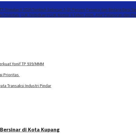
T Triwulan II 2026 Tumbuh Sebesar 5,01 Persen
Perwira dan Bintara Baru T
i Prioritas
OJK Terbitkan POJK Nomor 8 Tahun 2026, Atur Pelaporan dan Per
Perkuat Yonif TP 939/MMM
i Prioritas
ta Transaksi Industri Pindar
Bersinar di Kota Kupang