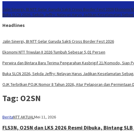
Konten Spesial
Jalin Sinergi, BI NTT Gelar Garuda Sakti Cross Border Fest 2026
Ekonomi NT
Buka SLCN 2026, Sekda Jeffry: Nelayan Harus Jadikan Keselamatan Sebaga
Headlines
Jalin Sinergi, BI NTT Gelar Garuda Sakti Cross Border Fest 2026
Ekonomi NTT Triwulan II 2026 Tumbuh Sebesar 5,01 Persen
Perwira dan Bintara Baru Terima Pengarahan Kasbrigif 21/Komodo, Siap 
Buka SLCN 2026, Sekda Jeffry: Nelayan Harus Jadikan Keselamatan Sebaga
OJK Terbitkan POJK Nomor 8 Tahun 2026, Atur Pelaporan dan Permintaan Da
Tag:
O2SN
Berita
NTT AKTUAL
Mei 11, 2026
FLS3N, O2SN dan LKS 2026 Resmi Dibuka, Bintang SLB 