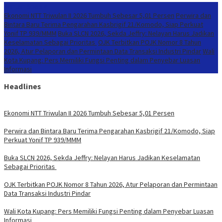
Konten Spesial
Ekonomi NTT Triwulan II 2026 Tumbuh Sebesar 5,01 Persen
Perwira dan
Bintara Baru Terima Pengarahan Kasbrigif 21/Komodo, Siap Perkuat
Yonif TP 939/MMM
Buka SLCN 2026, Sekda Jeffry: Nelayan Harus Jadikan
Keselamatan Sebagai Prioritas
OJK Terbitkan POJK Nomor 8 Tahun
2026, Atur Pelaporan dan Permintaan Data Transaksi Industri Pindar
Wali
Kota Kupang: Pers Memiliki Fungsi Penting dalam Penyebar Luasan
Informasi
Headlines
Ekonomi NTT Triwulan II 2026 Tumbuh Sebesar 5,01 Persen
Perwira dan Bintara Baru Terima Pengarahan Kasbrigif 21/Komodo, Siap
Perkuat Yonif TP 939/MMM
Buka SLCN 2026, Sekda Jeffry: Nelayan Harus Jadikan Keselamatan
Sebagai Prioritas
OJK Terbitkan POJK Nomor 8 Tahun 2026, Atur Pelaporan dan Permintaan
Data Transaksi Industri Pindar
Wali Kota Kupang: Pers Memiliki Fungsi Penting dalam Penyebar Luasan
Informasi