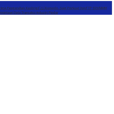
erima Pengarahan Kasbrigif 21/Komodo, Siap Perkuat Yonif TP 939/MMM
mintaan Data Transaksi Industri Pindar