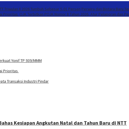
T Triwulan II 2026 Tumbuh Sebesar 5,01 Persen
Perwira dan Bintara Baru T
i Prioritas
OJK Terbitkan POJK Nomor 8 Tahun 2026, Atur Pelaporan dan Per
Perkuat Yonif TP 939/MMM
i Prioritas
ta Transaksi Industri Pindar
ahas Kesiapan Angkutan Natal dan Tahun Baru di NTT