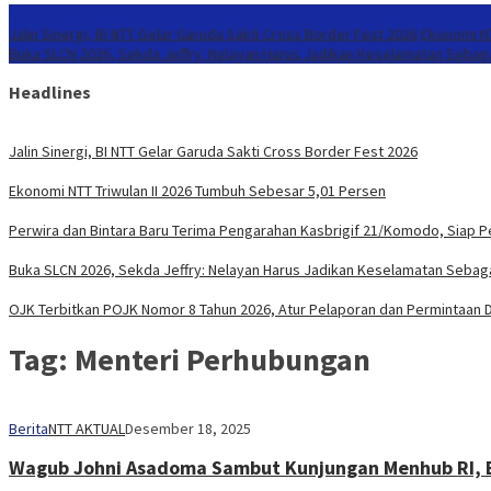
Konten Spesial
Jalin Sinergi, BI NTT Gelar Garuda Sakti Cross Border Fest 2026
Ekonomi NT
Buka SLCN 2026, Sekda Jeffry: Nelayan Harus Jadikan Keselamatan Sebaga
Headlines
Jalin Sinergi, BI NTT Gelar Garuda Sakti Cross Border Fest 2026
Ekonomi NTT Triwulan II 2026 Tumbuh Sebesar 5,01 Persen
Perwira dan Bintara Baru Terima Pengarahan Kasbrigif 21/Komodo, Siap 
Buka SLCN 2026, Sekda Jeffry: Nelayan Harus Jadikan Keselamatan Sebaga
OJK Terbitkan POJK Nomor 8 Tahun 2026, Atur Pelaporan dan Permintaan Da
Tag:
Menteri Perhubungan
Berita
NTT AKTUAL
Desember 18, 2025
Wagub Johni Asadoma Sambut Kunjungan Menhub RI, B