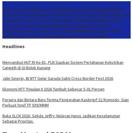
Konten Spesial
Menyambut HUT RI Ke-81, PLN Siapkan Sistem Pertahanan Kelistrikan
Canggih di GI Bolok Kupang
Jalin Sinergi, BI NTT Gelar Garuda Sakti Cross
Border Fest 2026
Ekonomi NTT Triwulan II 2026 Tumbuh Sebesar 5,01
Persen
Perwira dan Bintara Baru Terima Pengarahan Kasbrigif
21/Komodo, Siap Perkuat Yonif TP 939/MMM
Buka SLCN 2026, Sekda
Jeffry: Nelayan Harus Jadikan Keselamatan Sebagai Prioritas
Headlines
Menyambut HUT RI Ke-81, PLN Siapkan Sistem Pertahanan Kelistrikan
Canggih di GI Bolok Kupang
Jalin Sinergi, BI NTT Gelar Garuda Sakti Cross Border Fest 2026
Ekonomi NTT Triwulan II 2026 Tumbuh Sebesar 5,01 Persen
Perwira dan Bintara Baru Terima Pengarahan Kasbrigif 21/Komodo, Siap
Perkuat Yonif TP 939/MMM
Buka SLCN 2026, Sekda Jeffry: Nelayan Harus Jadikan Keselamatan
Sebagai Prioritas