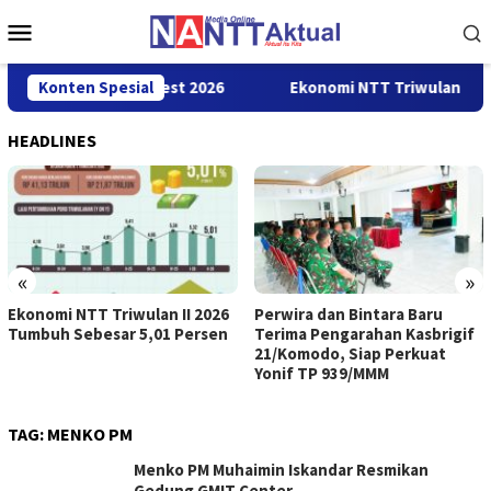
Loncat
Menu
ke
Mobile
konten
ross Border Fest 2026
Konten Spesial
Ekonomi NTT Triwulan II 2026 Tumb
HEADLINES
«
»
Ekonomi NTT Triwulan II 2026
Perwira dan Bintara Baru
Tumbuh Sebesar 5,01 Persen
Terima Pengarahan Kasbrigif
21/Komodo, Siap Perkuat
Yonif TP 939/MMM
TAG:
MENKO PM
Menko PM Muhaimin Iskandar Resmikan
Gedung GMIT Center