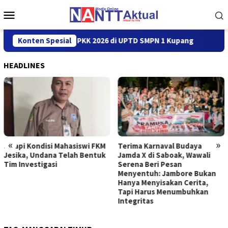
Loncat
Menu
ke
Mobile
konten
oadshow TP PKK 2026 di UPTD SMPN 1 Kupang
Konten Spesial
Sikapi Kondi
HEADLINES
«
»
Sikapi Kondisi Mahasiswi FKM
Terima Karnaval Budaya
Jesika, Undana Telah Bentuk
Jamda X di Saboak, Wawali
Tim Investigasi
Serena Beri Pesan
Menyentuh: Jambore Bukan
Hanya Menyisakan Cerita,
Tapi Harus Menumbuhkan
Integritas