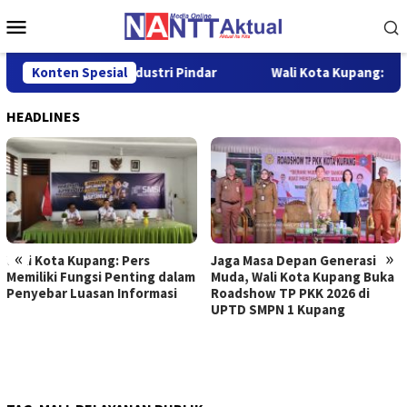
Loncat
Menu
ke
Mobile
konten
nsaksi Industri Pindar
Konten Spesial
Wali Kota Kupang: Pers Memiliki 
HEADLINES
«
»
Wali Kota Kupang: Pers
Jaga Masa Depan Generasi
Memiliki Fungsi Penting dalam
Muda, Wali Kota Kupang Buka
Penyebar Luasan Informasi
Roadshow TP PKK 2026 di
UPTD SMPN 1 Kupang