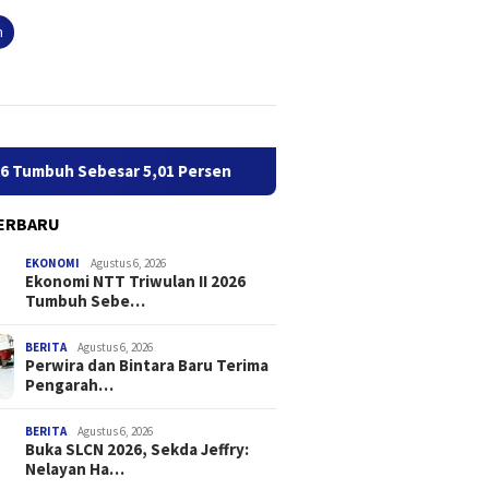
n
Tumbuh Sebesar 5,01 Persen
Perwira dan Bintara Baru Te
ERBARU
EKONOMI
Agustus 6, 2026
Ekonomi NTT Triwulan II 2026
Tumbuh Sebe…
BERITA
Agustus 6, 2026
Perwira dan Bintara Baru Terima
Pengarah…
BERITA
Agustus 6, 2026
Buka SLCN 2026, Sekda Jeffry:
Nelayan Ha…