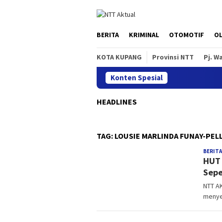
Loncat
ke
konten
BERITA
KRIMINAL
OTOMOTIF
O
KOTA KUPANG
Provinsi NTT
Pj. W
Konten Spesial
HEADLINES
TAG:
LOUSIE MARLINDA FUNAY-PEL
BERITA
HUT 
Sepe
NTT AK
menye