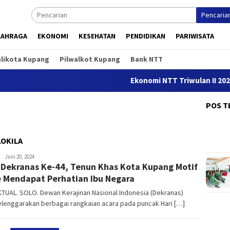
Pencaria
LAHRAGA
EKONOMI
KESEHATAN
PENDIDIKAN
PARIWISATA
alikota Kupang
Pilwalkot Kupang
Bank NTT
Ekonomi NTT Triwulan II 2026 
POS T
LOKILA
NTT
Juni 20, 2024
Dekranas Ke-44, Tenun Khas Kota Kupang Motif
AKTUAL
 Mendapat Perhatian Ibu Negara
TUAL. SOLO. Dewan Kerajinan Nasional Indonesia (Dekranas)
lenggarakan berbagai rangkaian acara pada puncak Hari […]