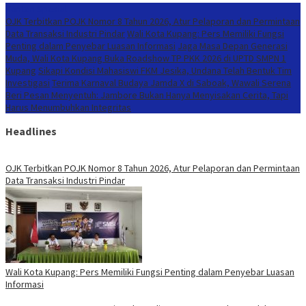
Konten Spesial
OJK Terbitkan POJK Nomor 8 Tahun 2026, Atur Pelaporan dan Permintaan
Data Transaksi Industri Pindar
Wali Kota Kupang: Pers Memiliki Fungsi
Penting dalam Penyebar Luasan Informasi
Jaga Masa Depan Generasi
Muda, Wali Kota Kupang Buka Roadshow TP PKK 2026 di UPTD SMPN 1
Kupang
Sikapi Kondisi Mahasiswi FKM Jesika, Undana Telah Bentuk Tim
Investigasi
Terima Karnaval Budaya Jamda X di Saboak, Wawali Serena
Beri Pesan Menyentuh: Jambore Bukan Hanya Menyisakan Cerita, Tapi
Harus Menumbuhkan Integritas
Headlines
OJK Terbitkan POJK Nomor 8 Tahun 2026, Atur Pelaporan dan Permintaan
Data Transaksi Industri Pindar
Wali Kota Kupang: Pers Memiliki Fungsi Penting dalam Penyebar Luasan
Informasi