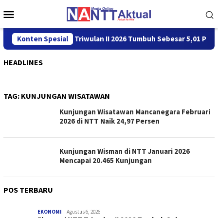
Loncat
Menu
ke
Mobile
konten
Konten Spesial
Ekonomi NTT Triwulan II 2026 Tumbuh Sebesar 5,01 Perse
HEADLINES
TAG:
KUNJUNGAN WISATAWAN
Kunjungan Wisatawan Mancanegara Februari
2026 di NTT Naik 24,97 Persen
Kunjungan Wisman di NTT Januari 2026
Mencapai 20.465 Kunjungan
POS TERBARU
EKONOMI
Agustus 6, 2026