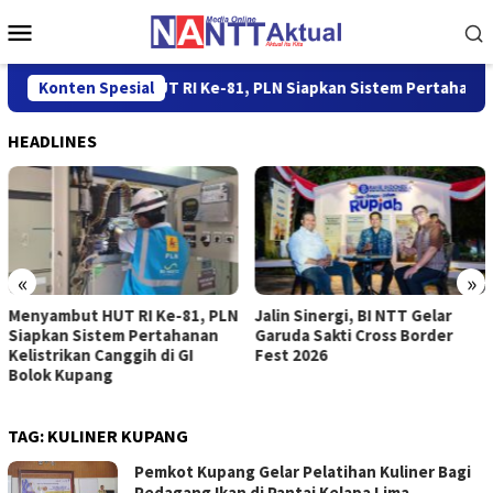
Loncat
Menu
ke
Mobile
konten
Konten Spesial
Menyambut HUT RI Ke-81, PLN Siapkan Sistem Pertahanan Ke
HEADLINES
«
»
Menyambut HUT RI Ke-81, PLN
Jalin Sinergi, BI NTT Gelar
Siapkan Sistem Pertahanan
Garuda Sakti Cross Border
Kelistrikan Canggih di GI
Fest 2026
Bolok Kupang
TAG:
KULINER KUPANG
Pemkot Kupang Gelar Pelatihan Kuliner Bagi
Pedagang Ikan di Pantai Kelapa Lima