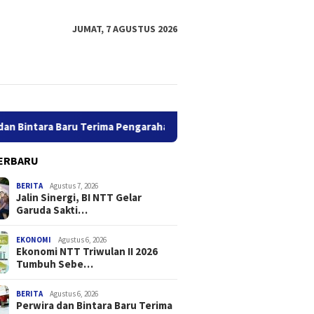
JUMAT, 7 AGUSTUS 2026
ara Baru Terima Pengarahan Kasbrigif 21/Komodo, Siap Perkuat 
ERBARU
BERITA
Agustus 7, 2026
Jalin Sinergi, BI NTT Gelar
Garuda Sakti…
EKONOMI
Agustus 6, 2026
Ekonomi NTT Triwulan II 2026
Tumbuh Sebe…
Sinergi, BI NTT Gelar
Ekonomi NTT Triwulan II 2026
Perwira
 Sakti Cross Border
Tumbuh Sebesar 5,01 Persen
Terima 
026
21/Komo
BERITA
Agustus 6, 2026
Perwira dan Bintara Baru Terima
Yonif T