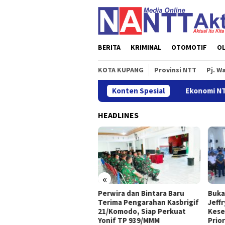
Loncat
ke
konten
BERITA
KRIMINAL
OTOMOTIF
O
KOTA KUPANG
Provinsi NTT
Pj. W
r Garuda Sakti Cross Border Fest 2026
Konten Spesial
Ekonomi NTT Triwul
HEADLINES
«
nomi NTT Triwulan II 2026
Perwira dan Bintara Baru
Buka
buh Sebesar 5,01 Persen
Terima Pengarahan Kasbrigif
Jeff
21/Komodo, Siap Perkuat
Kese
Yonif TP 939/MMM
Prio