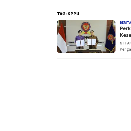
TAG:
KPPU
BERITA
Perk
Kes
NTT A
Penga