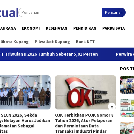
Pencarian
LAHRAGA
EKONOMI
KESEHATAN
PENDIDIKAN
PARIWISATA
alikota Kupang
Pilwalkot Kupang
Bank NTT
an II 2026 Tumbuh Sebesar 5,01 Persen
Perwira dan Bint
POS T
»
 SLCN 2026, Sekda
OJK Terbitkan POJK Nomor 8
Jalin 
ry: Nelayan Harus Jadikan
Tahun 2026, Atur Pelaporan
Garuda
lamatan Sebagai
dan Permintaan Data
Fest 2
ritas
Transaksi Industri Pindar