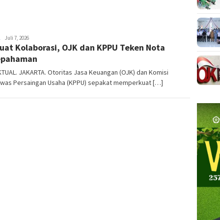
NTT
Juli 7, 2026
uat Kolaborasi, OJK dan KPPU Teken Nota
AKTUAL
epahaman
KTUAL. JAKARTA. Otoritas Jasa Keuangan (OJK) dan Komisi
was Persaingan Usaha (KPPU) sepakat memperkuat […]