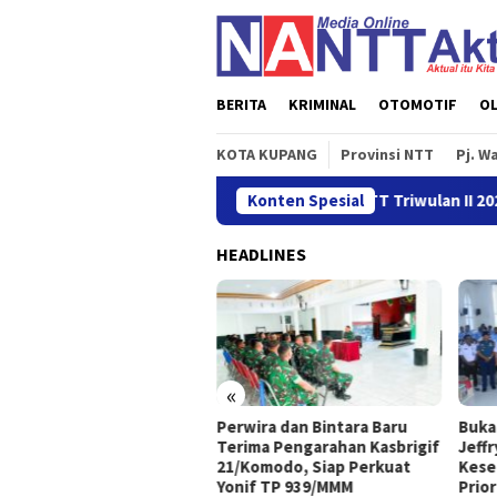
Loncat
ke
konten
BERITA
KRIMINAL
OTOMOTIF
O
KOTA KUPANG
Provinsi NTT
Pj. W
Ekonomi NTT Triwulan II 2026 Tumbu
Konten Spesial
HEADLINES
«
nomi NTT Triwulan II 2026
Perwira dan Bintara Baru
Buka
buh Sebesar 5,01 Persen
Terima Pengarahan Kasbrigif
Jeff
21/Komodo, Siap Perkuat
Kese
Yonif TP 939/MMM
Prio