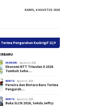
KAMIS, 6 AGUSTUS 2026
Pengarahan Kasbrigif 21/Komodo, Siap Perkuat Yonif TP 939/MMM
ERBARU
EKONOMI
Agustus 6, 2026
Ekonomi NTT Triwulan II 2026
Tumbuh Sebe…
BERITA
Agustus 6, 2026
Perwira dan Bintara Baru Terima
Pengarah…
ota Kupang: Pers
Ekonomi NTT Triwulan II 2026
Perwira
ki Fungsi Penting
Tumbuh Sebesar 5,01 Persen
Terima 
 Penyebar Luasan
21/Komo
BERITA
Agustus 6, 2026
Buka SLCN 2026, Sekda Jeffry:
asi
Yonif T