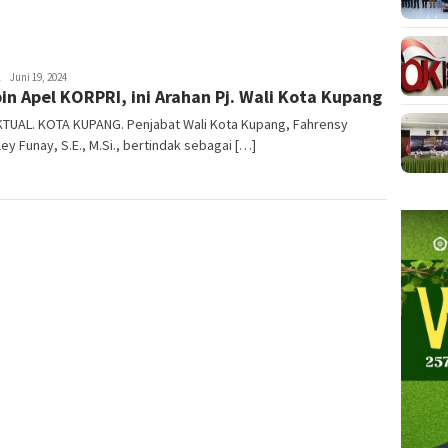
NTT
Juni 19, 2024
in Apel KORPRI, ini Arahan Pj. Wali Kota Kupang
AKTUAL
KTUAL. KOTA KUPANG. Penjabat Wali Kota Kupang, Fahrensy
ley Funay, S.E., M.Si., bertindak sebagai […]