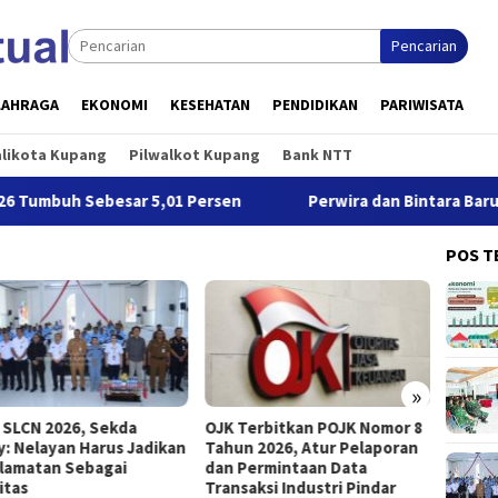
Pencarian
LAHRAGA
EKONOMI
KESEHATAN
PENDIDIKAN
PARIWISATA
alikota Kupang
Pilwalkot Kupang
Bank NTT
h Sebesar 5,01 Persen
Perwira dan Bintara Baru Terima 
POS T
»
 SLCN 2026, Sekda
OJK Terbitkan POJK Nomor 8
Wali K
ry: Nelayan Harus Jadikan
Tahun 2026, Atur Pelaporan
Memili
lamatan Sebagai
dan Permintaan Data
dalam
ritas
Transaksi Industri Pindar
Inform