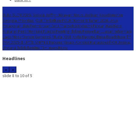
Konten Spesial
Buka SLCN 2026, Sekda Jeffry: Nelayan Harus Jadikan Keselamatan
Sebagai Prioritas
OJK Terbitkan POJK Nomor 8 Tahun 2026, Atur
Pelaporan dan Permintaan Data Transaksi Industri Pindar
Wali Kota
Kupang: Pers Memiliki Fungsi Penting dalam Penyebar Luasan Informasi
Jaga Masa Depan Generasi Muda, Wali Kota Kupang Buka Roadshow TP
PKK 2026 di UPTD SMPN 1 Kupang
Sikapi Kondisi Mahasiswi FKM Jesika,
Undana Telah Bentuk Tim Investigasi
Headlines
«
»
slide
8 to 10
of 5