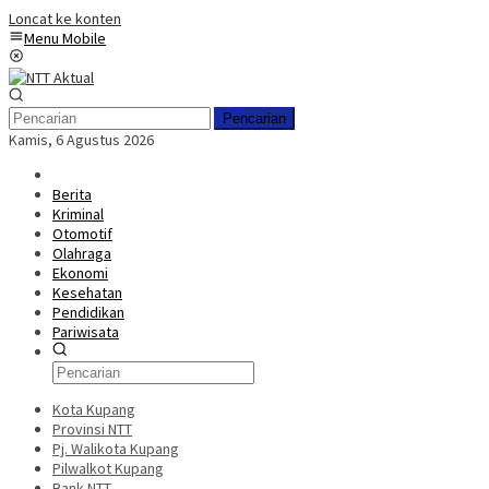
Loncat ke konten
Menu Mobile
Pencarian
Kamis, 6 Agustus 2026
Berita
Kriminal
Otomotif
Olahraga
Ekonomi
Kesehatan
Pendidikan
Pariwisata
Kota Kupang
Provinsi NTT
Pj. Walikota Kupang
Pilwalkot Kupang
Bank NTT