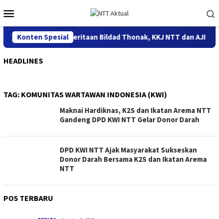
Loncat
Menu
ke
Mobile
konten
Konten Spesial
Terkait Pemberitaan Bildad Thonak, KKJ NTT dan AJI Kup
HEADLINES
TAG:
KOMUNITAS WARTAWAN INDONESIA (KWI)
Maknai Hardiknas, K2S dan Ikatan Arema NTT
Gandeng DPD KWI NTT Gelar Donor Darah
DPD KWI NTT Ajak Masyarakat Sukseskan
Donor Darah Bersama K2S dan Ikatan Arema
NTT
POS TERBARU