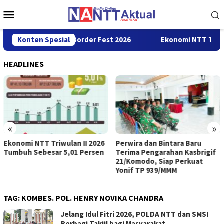
Loncat
Menu
ke
Mobile
konten
a Sakti Cross Border Fest 2026
Konten Spesial
Ekonomi NTT Triwulan II 2
HEADLINES
«
»
Ekonomi NTT Triwulan II 2026
Perwira dan Bintara Baru
Tumbuh Sebesar 5,01 Persen
Terima Pengarahan Kasbrigif
21/Komodo, Siap Perkuat
Yonif TP 939/MMM
TAG:
KOMBES. POL. HENRY NOVIKA CHANDRA
Jelang Idul Fitri 2026, POLDA NTT dan SMSI
Berbagi Takjil bagi Masyarakat