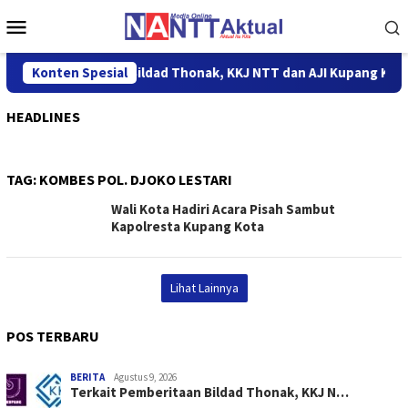
Loncat
Menu
ke
Mobile
konten
erkait Pemberitaan Bildad Thonak, KKJ NTT dan AJI Kupang Kelu
Konten Spesial
HEADLINES
TAG:
KOMBES POL. DJOKO LESTARI
Wali Kota Hadiri Acara Pisah Sambut
Kapolresta Kupang Kota
Lihat Lainnya
POS TERBARU
BERITA
Agustus 9, 2026
Terkait Pemberitaan Bildad Thonak, KKJ N…