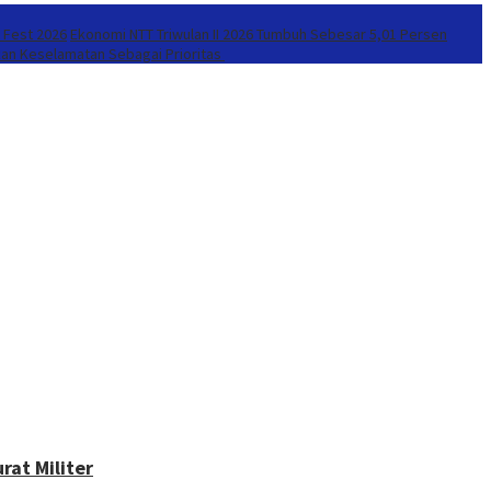
r Fest 2026
Ekonomi NTT Triwulan II 2026 Tumbuh Sebesar 5,01 Persen
kan Keselamatan Sebagai Prioritas
at Militer