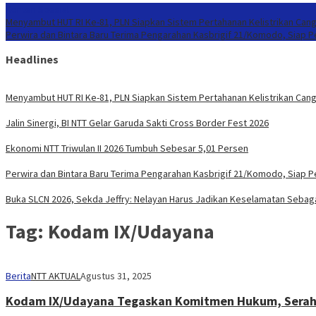
Konten Spesial
Menyambut HUT RI Ke-81, PLN Siapkan Sistem Pertahanan Kelistrikan Cang
Perwira dan Bintara Baru Terima Pengarahan Kasbrigif 21/Komodo, Siap 
Headlines
Menyambut HUT RI Ke-81, PLN Siapkan Sistem Pertahanan Kelistrikan Cang
Jalin Sinergi, BI NTT Gelar Garuda Sakti Cross Border Fest 2026
Ekonomi NTT Triwulan II 2026 Tumbuh Sebesar 5,01 Persen
Perwira dan Bintara Baru Terima Pengarahan Kasbrigif 21/Komodo, Siap 
Buka SLCN 2026, Sekda Jeffry: Nelayan Harus Jadikan Keselamatan Sebaga
Tag:
Kodam IX/Udayana
Berita
NTT AKTUAL
Agustus 31, 2025
Kodam IX/Udayana Tegaskan Komitmen Hukum, Serahka