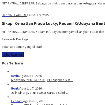
NTT AKTUAL. DENPASAR. Sebagai bentuk transparansi dan ketegasan da
Berita
NTT AKTUAL
Agustus 9, 2025
Sikapi Kematian Prada Lucky, Kodam IX/Udayana Bent
NTT AKTUAL. DENPASAR. Kodam IX/Udayana mengambil langkah cepat dan t
Tidak Ada Pos Lagi.
Tidak ada laman yang di load.
Lihat Lainnya
Pos Terbaru
Berita
Agustus 8, 2026
Menyambut HUT RI Ke-81, PLN Siapkan Sist…
Berita
Agustus 7, 2026
Jalin Sinergi, BI NTT Gelar Garuda Sakti…
Ekonomi
Agustus 6, 2026