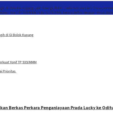
gih di GI Bolok Kupang
Jalin Sinergi, BI NTT Gelar Garuda Sakti Cross Borde
Perkuat Yonif TP 939/MMM
Buka SLCN 2026, Sekda Jeffry: Nelayan Harus Jadi
gih di GI Bolok Kupang
Perkuat Yonif TP 939/MMM
i Prioritas
n Berkas Perkara Penganiayaan Prada Lucky ke Oditur