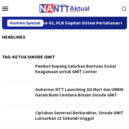
Loncat
Menu
ke
Mobile
konten
Menyambut HUT RI Ke-81, PLN Siapkan Sistem Pertahanan Kelist
Konten Spesial
HEADLINES
TAG:
KETUA SINODE GMIT
Pemkot Kupang Salurkan Bantuan Sosial
Keagamaan untuk GMIT Center
Gubernur NTT Launching GG Mart dan UMKM
Garam Bumi Cendana Binaan Sinode GMIT
Ciptakan Generasi Berkarakter, Sinode GMIT
Luncurkan 13 Sekolah Unggul