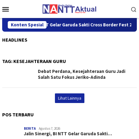
Loncat
Menu
ke
Mobile
konten
Jalin Sinergi, BI NTT Gelar Garuda Sakti Cross Border Fest 2026
Konten Spesial
HEADLINES
TAG:
KESEJAHTERAAN GURU
Debat Perdana, Kesejahteraan Guru Jadi
Salah Satu Fokus Jeriko-Adinda
Lihat Lainnya
POS TERBARU
BERITA
Agustus 7, 2026
Jalin Sinergi, BI NTT Gelar Garuda Sakti…