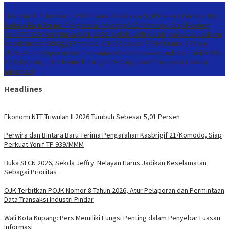
Konten Spesial
Ekonomi NTT Triwulan II 2026 Tumbuh Sebesar 5,01 Persen
Perwira dan
Bintara Baru Terima Pengarahan Kasbrigif 21/Komodo, Siap Perkuat
Yonif TP 939/MMM
Buka SLCN 2026, Sekda Jeffry: Nelayan Harus Jadikan
Keselamatan Sebagai Prioritas
OJK Terbitkan POJK Nomor 8 Tahun
2026, Atur Pelaporan dan Permintaan Data Transaksi Industri Pindar
Wali
Kota Kupang: Pers Memiliki Fungsi Penting dalam Penyebar Luasan
Informasi
Headlines
Ekonomi NTT Triwulan II 2026 Tumbuh Sebesar 5,01 Persen
Perwira dan Bintara Baru Terima Pengarahan Kasbrigif 21/Komodo, Siap
Perkuat Yonif TP 939/MMM
Buka SLCN 2026, Sekda Jeffry: Nelayan Harus Jadikan Keselamatan
Sebagai Prioritas
OJK Terbitkan POJK Nomor 8 Tahun 2026, Atur Pelaporan dan Permintaan
Data Transaksi Industri Pindar
Wali Kota Kupang: Pers Memiliki Fungsi Penting dalam Penyebar Luasan
Informasi