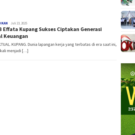
DIKAN
NTT
Juli 23, 2025
 Effata Kupang Sukses Ciptakan Generasi
AKTUAL
l Keuangan
TUAL. KUPANG. Dunia lapangan kerja yang terbatas di era saat ini,
kali menjadi […]