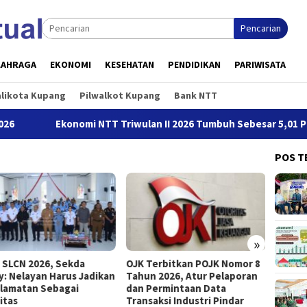
Pencarian
LAHRAGA
EKONOMI
KESEHATAN
PENDIDIKAN
PARIWISATA
alikota Kupang
Pilwalkot Kupang
Bank NTT
Ekonomi NTT Triwulan II 2026 Tumbuh Sebesar 5,01 Persen
POS T
»
 SLCN 2026, Sekda
OJK Terbitkan POJK Nomor 8
Jalin 
ry: Nelayan Harus Jadikan
Tahun 2026, Atur Pelaporan
Garuda
lamatan Sebagai
dan Permintaan Data
Fest 2
ritas
Transaksi Industri Pindar