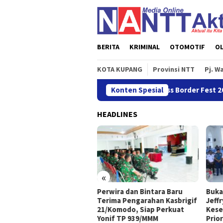
Loncat
ke
konten
BERITA
KRIMINAL
OTOMOTIF
O
KOTA KUPANG
Provinsi NTT
Pj. W
n Sinergi, BI NTT Gelar Garuda Sakti Cross Border Fest 2026
Konten Spesial
HEADLINES
«
nomi NTT Triwulan II 2026
Perwira dan Bintara Baru
Buka
buh Sebesar 5,01 Persen
Terima Pengarahan Kasbrigif
Jeff
21/Komodo, Siap Perkuat
Kese
Yonif TP 939/MMM
Prio