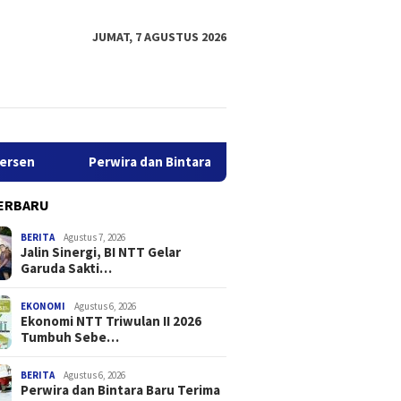
JUMAT, 7 AGUSTUS 2026
Perwira dan Bintara Baru Terima Pengarahan Kasbrigif 21/
ERBARU
BERITA
Agustus 7, 2026
Jalin Sinergi, BI NTT Gelar
Garuda Sakti…
EKONOMI
Agustus 6, 2026
Ekonomi NTT Triwulan II 2026
Tumbuh Sebe…
Sinergi, BI NTT Gelar
Ekonomi NTT Triwulan II 2026
Perwira
 Sakti Cross Border
Tumbuh Sebesar 5,01 Persen
Terima 
026
21/Komo
BERITA
Agustus 6, 2026
Perwira dan Bintara Baru Terima
Yonif T