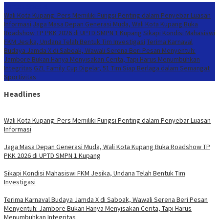
Konten Spesial
Wali Kota Kupang: Pers Memiliki Fungsi Penting dalam Penyebar Luasan
Informasi
Jaga Masa Depan Generasi Muda, Wali Kota Kupang Buka
Roadshow TP PKK 2026 di UPTD SMPN 1 Kupang
Sikapi Kondisi Mahasiswi
FKM Jesika, Undana Telah Bentuk Tim Investigasi
Terima Karnaval
Budaya Jamda X di Saboak, Wawali Serena Beri Pesan Menyentuh:
Jambore Bukan Hanya Menyisakan Cerita, Tapi Harus Menumbuhkan
Integritas
GZL Family Cup Digelar, 51 Tim Siap Berlaga dalam Semangat
Sportivitas
Headlines
Wali Kota Kupang: Pers Memiliki Fungsi Penting dalam Penyebar Luasan
Informasi
Jaga Masa Depan Generasi Muda, Wali Kota Kupang Buka Roadshow TP
PKK 2026 di UPTD SMPN 1 Kupang
Sikapi Kondisi Mahasiswi FKM Jesika, Undana Telah Bentuk Tim
Investigasi
Terima Karnaval Budaya Jamda X di Saboak, Wawali Serena Beri Pesan
Menyentuh: Jambore Bukan Hanya Menyisakan Cerita, Tapi Harus
Menumbuhkan Integritas