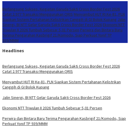
Konten Spesial
Berlangsung Sukses, Kegiatan Garuda Sakti Cross Border Fest 2026
Catat 2.977 Transaksi Menggunakan QRIS
Menyambut HUT RI Ke-81, PLN
Siapkan Sistem Pertahanan Kelistrikan Canggih di GI Bolok Kupang
Jalin
Sinergi, BI NTT Gelar Garuda Sakti Cross Border Fest 2026
Ekonomi NTT
Triwulan II 2026 Tumbuh Sebesar 5,01 Persen
Perwira dan Bintara Baru
Terima Pengarahan Kasbrigif 21/Komodo, Siap Perkuat Yonif TP
939/MMM
Headlines
Berlangsung Sukses, Kegiatan Garuda Sakti Cross Border Fest 2026
Catat 2.977 Transaksi Menggunakan QRIS
Menyambut HUT RI Ke-81, PLN Siapkan Sistem Pertahanan Kelistrikan
Canggih di GI Bolok Kupang
Jalin Sinergi, BI NTT Gelar Garuda Sakti Cross Border Fest 2026
Ekonomi NTT Triwulan II 2026 Tumbuh Sebesar 5,01 Persen
Perwira dan Bintara Baru Terima Pengarahan Kasbrigif 21/Komodo, Siap
Perkuat Yonif TP 939/MMM