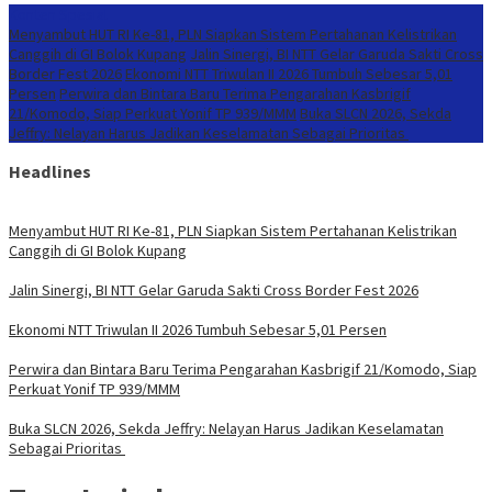
Konten Spesial
Menyambut HUT RI Ke-81, PLN Siapkan Sistem Pertahanan Kelistrikan
Canggih di GI Bolok Kupang
Jalin Sinergi, BI NTT Gelar Garuda Sakti Cross
Border Fest 2026
Ekonomi NTT Triwulan II 2026 Tumbuh Sebesar 5,01
Persen
Perwira dan Bintara Baru Terima Pengarahan Kasbrigif
21/Komodo, Siap Perkuat Yonif TP 939/MMM
Buka SLCN 2026, Sekda
Jeffry: Nelayan Harus Jadikan Keselamatan Sebagai Prioritas
Headlines
Menyambut HUT RI Ke-81, PLN Siapkan Sistem Pertahanan Kelistrikan
Canggih di GI Bolok Kupang
Jalin Sinergi, BI NTT Gelar Garuda Sakti Cross Border Fest 2026
Ekonomi NTT Triwulan II 2026 Tumbuh Sebesar 5,01 Persen
Perwira dan Bintara Baru Terima Pengarahan Kasbrigif 21/Komodo, Siap
Perkuat Yonif TP 939/MMM
Buka SLCN 2026, Sekda Jeffry: Nelayan Harus Jadikan Keselamatan
Sebagai Prioritas